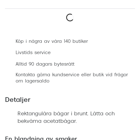
Progress
Enkelsli
Boka synundersökning
Se alla 
Köp i några av våra 140 butiker
Ray-Ban
Livstids service
Oakley
Alltid 90 dagars bytesrätt
Burberry
Kontakta gärna kundservice eller butik vid frågor
Emporio
om lagersaldo
Dolce &
Detaljer
Prada
Rektangulära bågar i brunt. Lätta och
Versace
bekväma acetatbågar.
Nuance 
En blandning av smaker