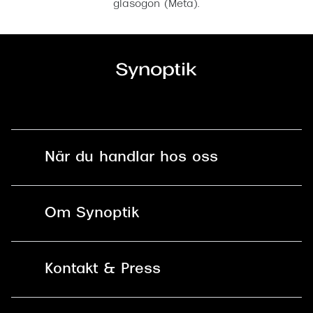
glasögon (Meta).
När du handlar hos oss
Fri frakt och fri retur i butik
Om Synoptik
Online retur
Karriär
Kontakt & Press
Betala säkert med Klarna, Swish,
Vårt ansvar
Apple Pay och kort
Kundservice