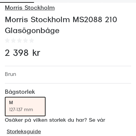
Abonnem
Morris Stockholm
Abonnem
Morris Stockholm MS2088 210
Trygghe
Glasögonbåge
Försäkri
2 398 kr
Delbetal
Synoptik
Brun
Rengöra
Glastyp
Bågstorlek
M
Glastype
127-137 mm
Stellest
Osäker på vilken storlek du har? Se vår
Transiti
Storleksguide