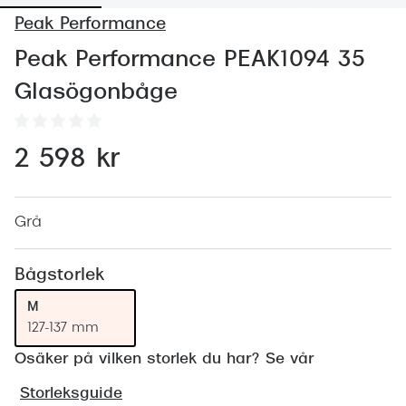
Abonnem
Peak Performance
Abonnem
Peak Performance PEAK1094 35
Trygghe
Glasögonbåge
Försäkri
2 598 kr
Delbetal
Synoptik
Grå
Rengöra
Glastyp
Bågstorlek
M
Glastype
127-137 mm
Stellest
Osäker på vilken storlek du har? Se vår
Transiti
Storleksguide