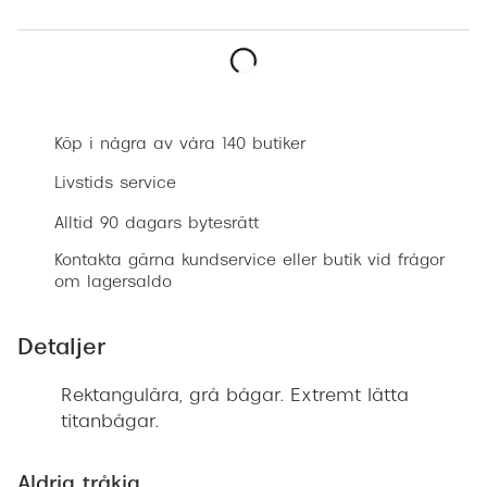
Progress
Enkelsli
Boka synundersökning
Se alla 
Köp i några av våra 140 butiker
Ray-Ban
Livstids service
Oakley
Alltid 90 dagars bytesrätt
Burberry
Kontakta gärna kundservice eller butik vid frågor
Emporio
om lagersaldo
Dolce &
Detaljer
Prada
Rektangulära, grå bågar. Extremt lätta
Versace
titanbågar.
Nuance 
Aldrig tråkig