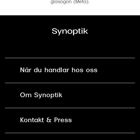
glasögon (Meta).
När du handlar hos oss
Fri frakt och fri retur i butik
Om Synoptik
Online retur
Karriär
Kontakt & Press
Betala säkert med Klarna, Swish,
Vårt ansvar
Apple Pay och kort
Kundservice