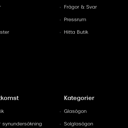
r
Frågor & Svar
Pressrum
ster
Hitta Butik
tkomst
Kategorier
ik
Glasögon
ör synundersökning
Solglasögon