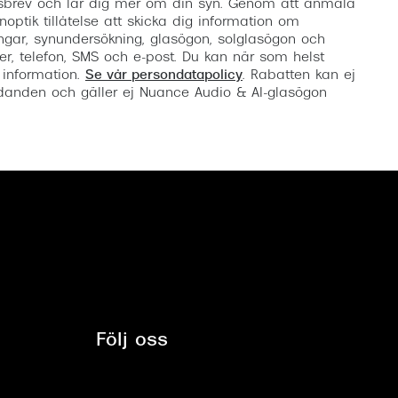
etsbrev och lär dig mer om din syn. Genom att anmäla
noptik tillåtelse att skicka dig information om
ngar, synundersökning, glasögon, solglasögon och
er, telefon, SMS och e-post. Du kan när som helst
 information.
Se vår persondatapolicy
. Rabatten kan ej
anden och gäller ej Nuance Audio & AI-glasögon
Följ oss