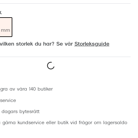
Suncover och clip-on
Precision1
k
Polariserade solglasögon
19 mm
ilken storlek du har? Se vår
Storleksguide
Boka synundersökning
gra av våra 140 butiker
 service
0 dagars bytesrätt
 gärna kundservice eller butik vid frågor om lagersaldo