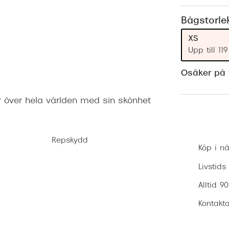
Nuance Audio™
Saint Laurent
asögon
Bågstorle
lasögon
nser
XS
Upp till 1
las
ktlinser
Osäker på v
r över hela världen med sin skönhet
Repskydd
Köp i nå
Livstids
Alltid 9
Kontakta