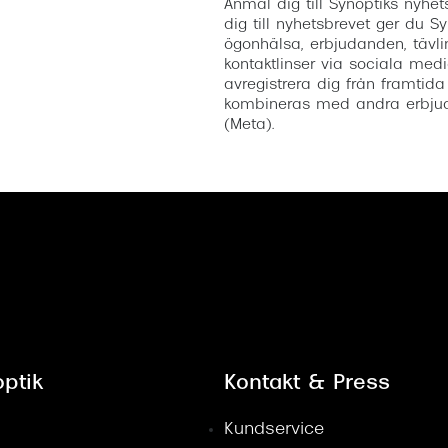
Anmäl dig till Synoptiks nyh
dig till nyhetsbrevet ger du Sy
ögonhälsa, erbjudanden, tävli
kontaktlinser via sociala medi
avregistrera dig från framtida
kombineras med andra erbjud
(Meta).
ptik
Kontakt & Press
Kundservice