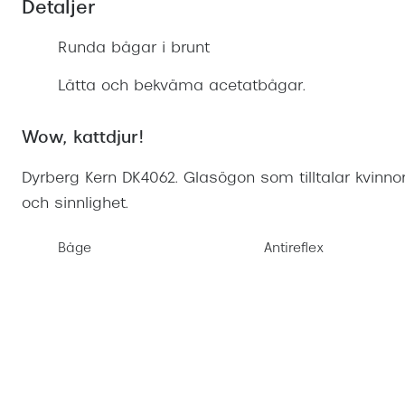
Detaljer
Mitt Synoptik
Boka synundersökning
Hitta butik-boka tid
Transitions®
Cat eye solgl
Prova linser
terminal-/skyddsglasögon
Runda bågar i brunt
Abonnemang
Progressiva g
Dygnet-runt-li
30% på utvalda linser
Abonnemang glasögon
Lätta och bekväma acetatbågar.
Enkelslipade g
Myter om konta
Abonnemang glasögon barn
Wow, kattdjur!
Dyrberg Kern DK4062. Glasögon som tilltalar kvinno
och sinnlighet.
Båge
Antireflex