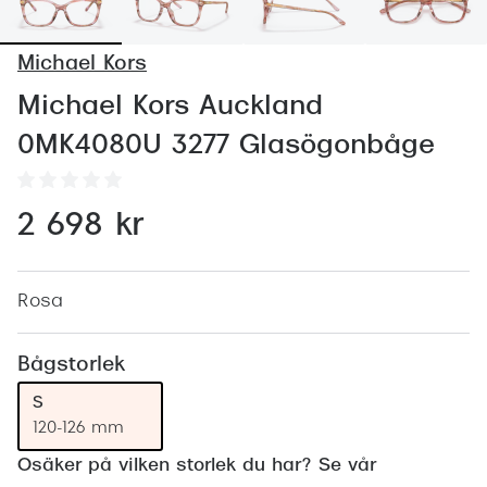
Abonnem
Abonnem
Michael Kors
Trygghe
Michael Kors Auckland
0MK4080U 3277 Glasögonbåge
Försäkri
Delbetal
2 698 kr
Synoptik
Rengöra
Rosa
Glastyp
Bågstorlek
Glastype
S
Stellest
120-126 mm
Transiti
Osäker på vilken storlek du har? Se vår