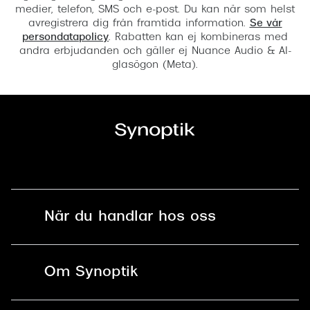
medier, telefon, SMS och e-post. Du kan när som helst
avregistrera dig från framtida information.
Se vår
persondatapolicy
. Rabatten kan ej kombineras med
andra erbjudanden och gäller ej Nuance Audio & AI-
glasögon (Meta).
När du handlar hos oss
Fri frakt och fri retur i butik
Om Synoptik
Online retur