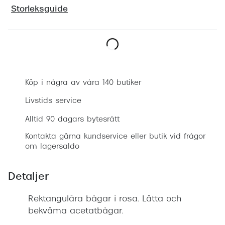
Progress
Storleksguide
Enkelsli
Se alla 
Boka synundersökning
Ray-Ban
Köp i några av våra 140 butiker
Oakley
Livstids service
Burberry
Alltid 90 dagars bytesrätt
Emporio
Kontakta gärna kundservice eller butik vid frågor
om lagersaldo
Dolce &
Prada
Detaljer
Versace
Rektangulära bågar i rosa. Lätta och
Nuance 
bekväma acetatbågar.