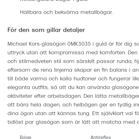
Mitt Synoptik
Boka synundersökning
Hitta butik-boka tid
Transitions®
Cat eye solgl
Prova linser
Hållbara och bekväma metallbågar.
terminal-/skyddsglasögon
Abonnemang
Progressiva g
Dygnet-runt-li
30% på utvalda linser
Abonnemang glasögon
För den som gillar detaljer
Enkelslipade g
Myter om konta
Abonnemang glasögon barn
Michael Kors-glasögon 0MK3035 i guld är för dig so
uttryck utan att kompromissa med komforten. Den 
och stilmedveten stil som särskilt passar runda, h
eftersom de rena linjerna skapar en fin balans i a
till både varma och kalla hudtoner och fungerar lik
eleganta outfits, så att du kan använda glasögonen
aktiviteter efter arbetsdagen. Den lätta metallbå
att bära hela dagen, och helbågen ger en tydlig 
dina ögon utan att kännas tung. Ett självklart val fö
tidlöst par glasögon som är lätt att matcha med d
Båge
Antireflex