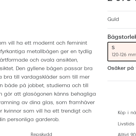
Nuance Audio™
Saint Laurent
asögon
Guld
lasögon
nser
las
ktlinser
Bågstorle
m vill ha ett modernt och feminint
S
fyrkantiga metallbågen ger en tydlig
120-126 m
järtformade och ovala ansikten,
Osäker på v
nsiktet. Den gyllene bågen passar bra
a bra till vardagskläder som till mer
 både på jobbet, studierna och till
gen gör att glasögonen känns behagliga
inramning av dina glas, som framhäver
r kvinnor som vill ha ett trendigt och
Köp i nå
in personliga garderob.
Livstids
Repskydd
Alltid 9