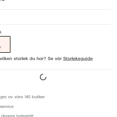
Suncover och clip-on
Precision1
Polariserade solglasögon
k
m
ilken storlek du har? Se vår
Storleksguide
Boka synundersökning
gra av våra 140 butiker
 service
0 dagars bytesrätt