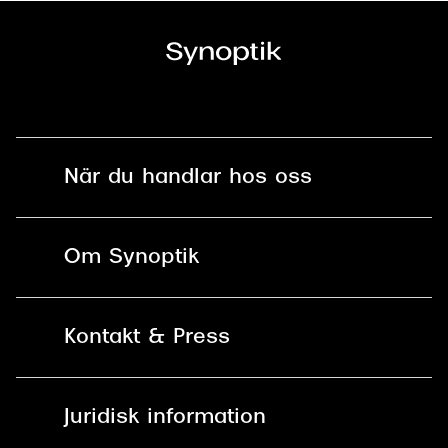
När du handlar hos oss
Fri frakt och fri retur i butik
Om Synoptik
Online retur
Karriär
Kontakt & Press
Betala säkert med Klarna, Swish,
Vårt ansvar
Apple Pay och kort
Kundservice
För företag
Juridisk information
30 dagars öppet köp online
Frågor & Svar
Lediga tjänster