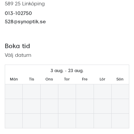
Abonnem
589 25 Linköping
Abonnem
013-102750
528@synoptik.se
Trygghe
Försäkri
Boka tid
Delbetal
Välj datum
Synoptik
3 aug. - 23 aug.
Rengöra
Mån
Tis
Ons
Tor
Fre
Lör
Sön
Glastyp
Glastype
Stellest
Transiti