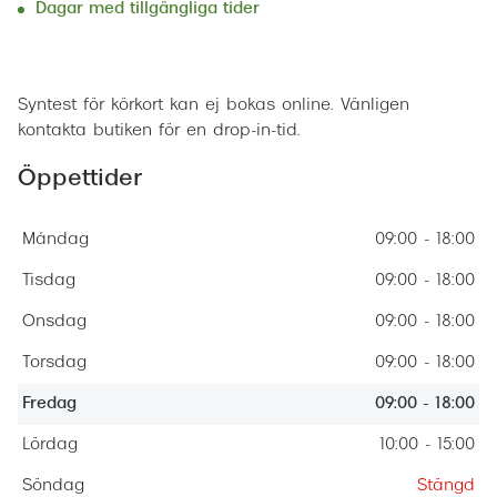
Dagar med tillgängliga tider
Progress
Enkelsli
Boka tid
Syntest för körkort kan ej bokas online. Vänligen
Se alla 
kontakta butiken för en drop-in-tid.
Ray-Ban
Öppettider
Oakley
Burberry
Måndag
09:00 - 18:00
Tisdag
09:00 - 18:00
Emporio
Onsdag
09:00 - 18:00
Dolce &
Torsdag
09:00 - 18:00
Prada
Fredag
09:00 - 18:00
Versace
Lördag
10:00 - 15:00
Nuance 
Söndag
Stängd