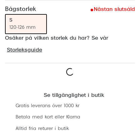
Progress
Bågstorlek
Nästan slutsåld
Enkelsli
S
120-126 mm
Se alla 
Osäker på vilken storlek du har? Se vår
Ray-Ban
Storleksguide
Oakley
Burberry
Emporio
Lägg i varukorgen
Dolce &
Se tillgänglighet i butik
Prada
Gratis leverans över 1000 kr
Betala med kort eller Klarna
Versace
Alltid fria returer i butik
Nuance 