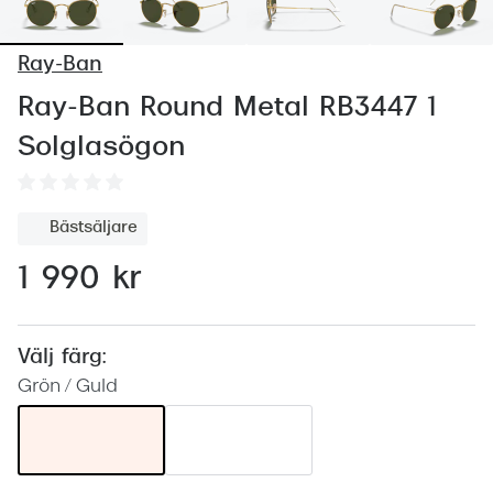
Abonnem
Abonnem
Ray-Ban
Trygghe
Ray-Ban Round Metal RB3447 1
Solglasögon
Försäkri
Delbetal
Bästsäljare
Synoptik
1 990 kr
Rengöra
Glastyp
Välj färg:
Glastype
Grön / Guld
Stellest
Transiti