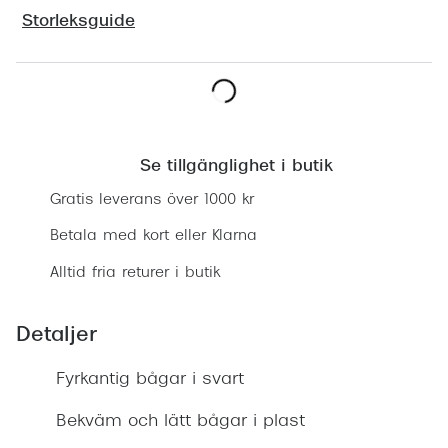
Progress
Storleksguide
Enkelsli
Se alla 
Hitta butik
Ray-Ban
Se tillgänglighet i butik
Oakley
Gratis leverans över 1000 kr
Burberry
Betala med kort eller Klarna
Emporio
Alltid fria returer i butik
Dolce &
Detaljer
Prada
Versace
Fyrkantig bågar i svart
Nuance 
Bekväm och lätt bågar i plast