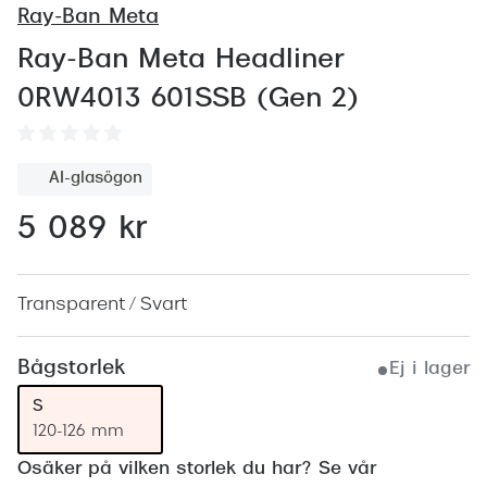
Abonnem
Ray-Ban Meta
Abonnem
Ray-Ban Meta Headliner
0RW4013 601SSB (Gen 2)
Trygghe
Försäkri
AI-glasögon
Delbetal
5 089 kr
Synoptik
Rengöra
Transparent / Svart
Glastyp
Bågstorlek
Ej i lager
Glastype
S
Stellest
120-126 mm
Transiti
Osäker på vilken storlek du har? Se vår