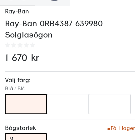
Abonnem
Ray-Ban
Abonnem
Ray-Ban 0RB4387 639980
Trygghe
Solglasögon
Försäkri
Delbetal
1 670 kr
Synoptik
Rengöra
Välj färg:
Blå / Blå
Glastyp
Glastype
Stellest
Bågstorlek
Få i lager
Transiti
M