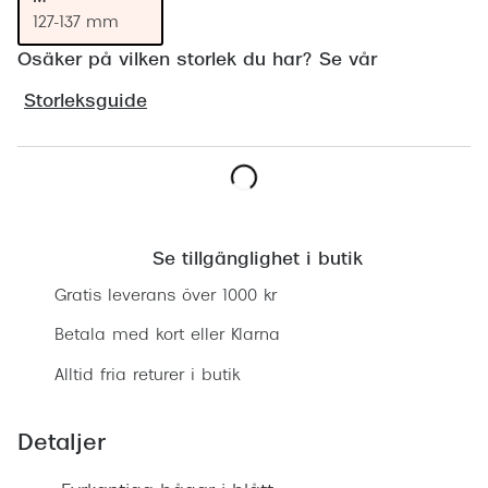
Progress
127-137 mm
Osäker på vilken storlek du har? Se vår
Enkelsli
Storleksguide
Se alla 
Ray-Ban
Oakley
Lägg i varukorgen
Burberry
Se tillgänglighet i butik
Emporio
Gratis leverans över 1000 kr
Dolce &
Betala med kort eller Klarna
Prada
Alltid fria returer i butik
Versace
Detaljer
Nuance 