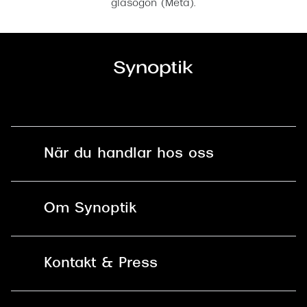
glasögon (Meta).
När du handlar hos oss
Fri frakt och fri retur i butik
Om Synoptik
Online retur
Karriär
Kontakt & Press
Betala säkert med Klarna, Swish,
Vårt ansvar
Apple Pay och kort
Kundservice
För företag