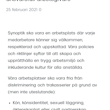
Abonnem
25 februari 2021
0
Abonnem
Trygghe
Försäkri
Synoptik ska vara en arbetsplats där varje
medarbetare känner sig välkommen,
Delbetal
respekterad och uppskattad. Våra policies
Synoptik
och riktlinjer syftar till att skapa och
upprätthålla en trygg arbetsmiljö och
Rengöra
inkluderande kultur för alla anställda.
Glastyp
Våra arbetsplatser ska vara fria från
Glastype
diskriminering och trakasserier på grund av
(men inte uteslutande):
Stellest
Kön, könsidentitet, sexuell läggning,
Transiti