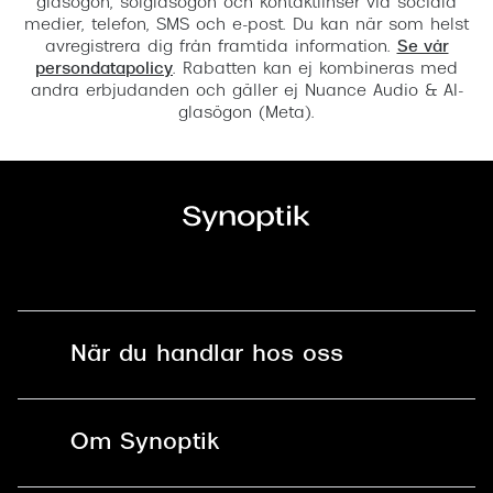
glasögon, solglasögon och kontaktlinser via sociala
medier, telefon, SMS och e-post. Du kan när som helst
avregistrera dig från framtida information.
Se vår
persondatapolicy
. Rabatten kan ej kombineras med
andra erbjudanden och gäller ej Nuance Audio & AI-
glasögon (Meta).
När du handlar hos oss
Fri frakt och fri retur i butik
Om Synoptik
Online retur