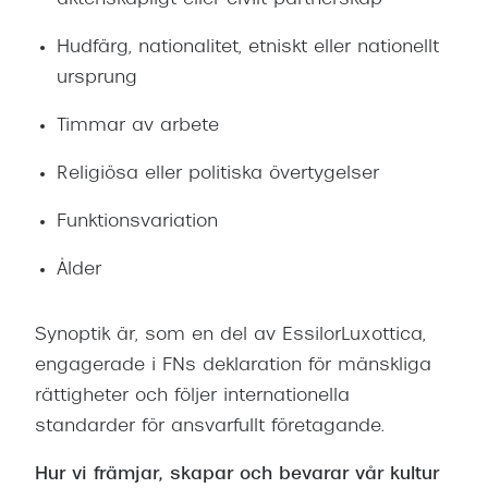
äktenskapligt eller civilt partnerskap
Progress
Hudfärg, nationalitet, etniskt eller nationellt
Enkelsli
ursprung
Se alla 
Timmar av arbete
Ray-Ban
Religiösa eller politiska övertygelser
Oakley
Funktionsvariation
Burberry
Ålder
Emporio
Dolce &
Synoptik är, som en del av EssilorLuxottica,
engagerade i FNs deklaration för mänskliga
Prada
rättigheter och följer internationella
Versace
standarder för ansvarfullt företagande.
Nuance 
Hur vi främjar, skapar och bevarar vår kultur