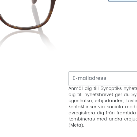
Nuance Audio™
Saint Laurent
asögon
lasögon
nser
las
ktlinser
Anmäl dig till Synoptiks nyh
dig till nyhetsbrevet ger du Sy
ögonhälsa, erbjudanden, tävli
kontaktlinser via sociala medi
avregistrera dig från framtida
kombineras med andra erbjud
(Meta).