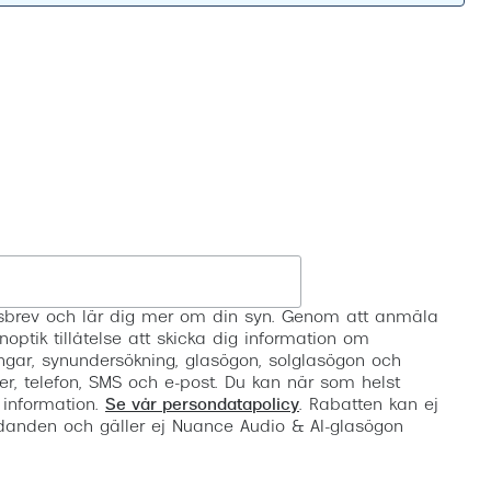
Suncover och clip-on
Precision1
Polariserade solglasögon
Registrera
etsbrev och lär dig mer om din syn. Genom att anmäla
noptik tillåtelse att skicka dig information om
ngar, synundersökning, glasögon, solglasögon och
er, telefon, SMS och e-post. Du kan när som helst
 information.
Se vår persondatapolicy
. Rabatten kan ej
anden och gäller ej Nuance Audio & AI-glasögon