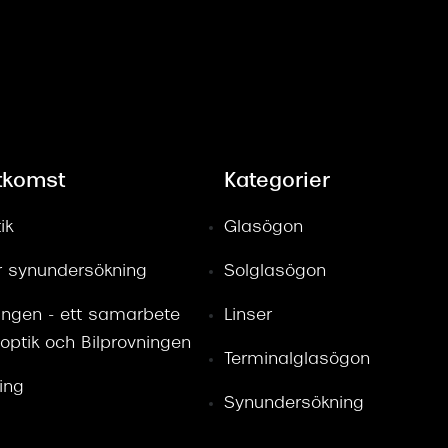
tkomst
Kategorier
ik
Glasögon
ör synundersökning
Solglasögon
ingen - ett samarbete
Linser
optik och Bilprovningen
Terminalglasögon
ring
Synundersökning