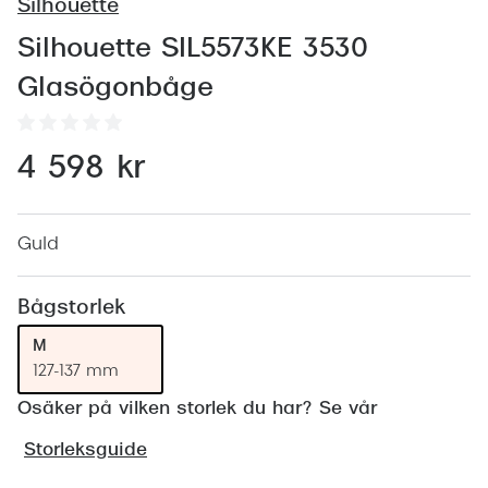
Abonnem
Silhouette
Abonnem
Silhouette SIL5573KE 3530
Glasögonbåge
Trygghe
Försäkri
4 598 kr
Delbetal
Synoptik
Guld
Rengöra
Bågstorlek
Glastyp
M
127-137 mm
Glastype
Osäker på vilken storlek du har? Se vår
Stellest
Storleksguide
Transiti