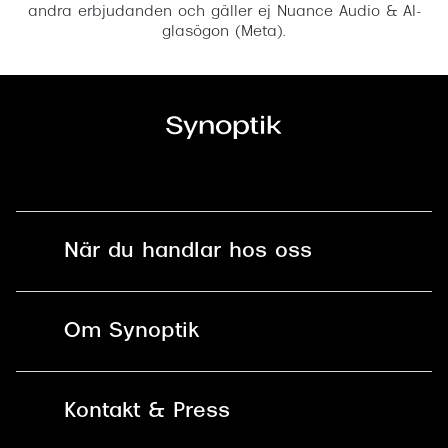
andra erbjudanden och gäller ej Nuance Audio & AI-
glasögon (Meta).
När du handlar hos oss
Fri frakt och fri retur i butik
Om Synoptik
Online retur
Karriär
Kontakt & Press
Betala säkert med Klarna, Swish,
Vårt ansvar
Apple Pay och kort