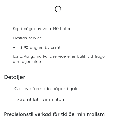
Progress
Enkelsli
Boka synundersökning
Se alla 
Köp i några av våra 140 butiker
Ray-Ban
Livstids service
Oakley
Alltid 90 dagars bytesrätt
Burberry
Kontakta gärna kundservice eller butik vid frågor
om lagersaldo
Emporio
Dolce &
Detaljer
Prada
Cat-eye-formade bågar i guld
Versace
Extremt lätt ram i titan
Nuance 
Precisionstillverkad för tidlös minimalism