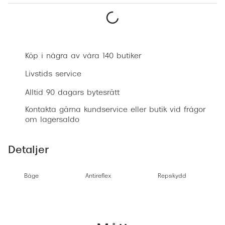
Progress
Enkelsli
Boka synundersökning
Se alla 
Köp i några av våra 140 butiker
Ray-Ban
Livstids service
Oakley
Alltid 90 dagars bytesrätt
Burberry
Kontakta gärna kundservice eller butik vid frågor
om lagersaldo
Emporio
Dolce &
Detaljer
Prada
Båge
Antireflex
Repskydd
Versace
Nuance 