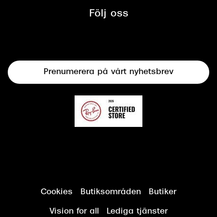
mellan Synoptik och Bilprovningen
Följ oss
Solglasögon
Syncertifiering
Linser
Terminalglasögon
Prenumerera på vårt nyhetsbrev
Synundersökning
Cookies
Butiksområden
Butiker
Vision for all
Lediga tjänster