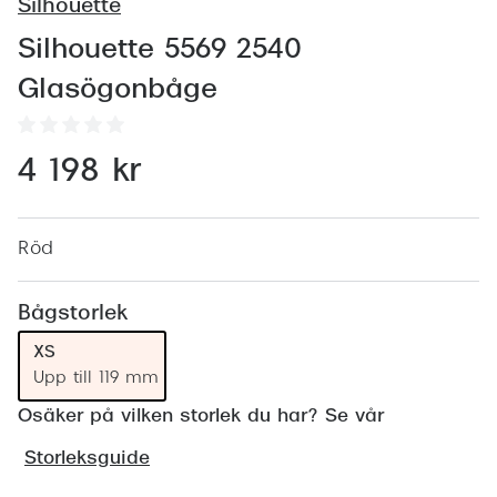
Abonnem
Silhouette
Abonnem
Silhouette 5569 2540
Glasögonbåge
Trygghe
Försäkri
4 198 kr
Delbetal
Synoptik
Röd
Rengöra
Bågstorlek
Glastyp
XS
Upp till 119 mm
Glastype
Osäker på vilken storlek du har? Se vår
Stellest
Storleksguide
Transiti