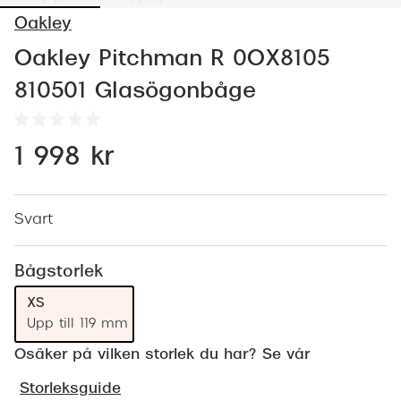
Abonnem
Oakley
Abonnem
Oakley Pitchman R 0OX8105
Trygghe
810501 Glasögonbåge
Försäkri
1 998 kr
Delbetal
Synoptik
Svart
Rengöra
Glastyp
Bågstorlek
XS
Glastype
Upp till 119 mm
Stellest
Osäker på vilken storlek du har? Se vår
Transiti
Storleksguide