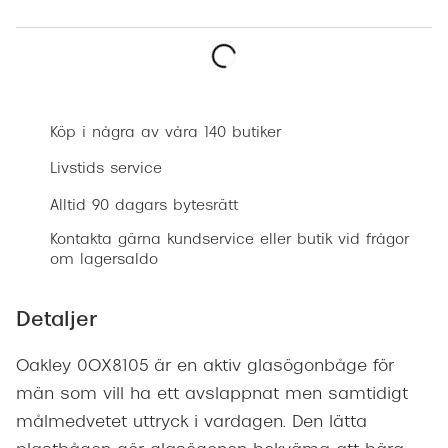
Progress
Enkelsli
Boka synundersökning
Se alla 
Köp i några av våra 140 butiker
Ray-Ban
Livstids service
Oakley
Alltid 90 dagars bytesrätt
Burberry
Kontakta gärna kundservice eller butik vid frågor
Emporio
om lagersaldo
Dolce &
Detaljer
Prada
Oakley 0OX8105 är en aktiv glasögonbåge för
Versace
män som vill ha ett avslappnat men samtidigt
Nuance 
målmedvetet uttryck i vardagen. Den lätta