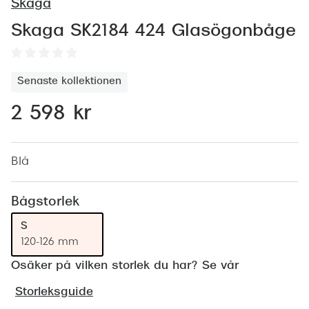
Abonnem
Skaga
Abonnem
Skaga SK2184 424 Glasögonbåge
Trygghe
Senaste kollektionen
Försäkri
2 598 kr
Delbetal
Synoptik
Blå
Rengöra
Bågstorlek
Glastyp
S
Glastype
120-126 mm
Stellest
Osäker på vilken storlek du har? Se vår
Storleksguide
Transiti