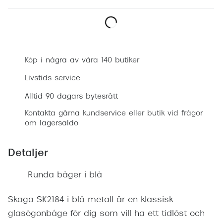
Progress
Enkelsli
Boka synundersökning
Se alla 
Köp i några av våra 140 butiker
Ray-Ban
Livstids service
Oakley
Alltid 90 dagars bytesrätt
Burberry
Kontakta gärna kundservice eller butik vid frågor
om lagersaldo
Emporio
Dolce &
Detaljer
Prada
Runda båger i blå
Versace
Skaga SK2184 i blå metall är en klassisk
Nuance 
glasögonbåge för dig som vill ha ett tidlöst och