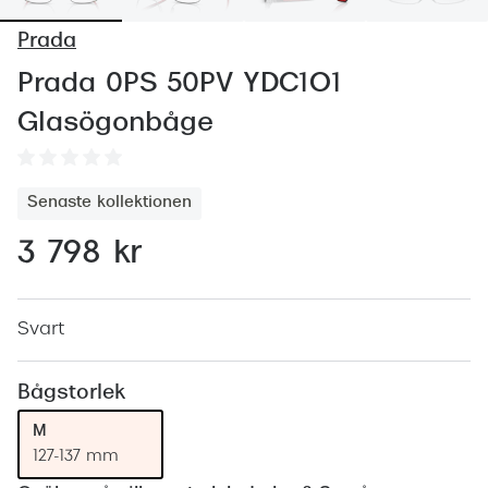
Abonnem
Prada
Abonnem
Prada 0PS 50PV YDC1O1
Trygghe
Glasögonbåge
Försäkri
Delbetal
Senaste kollektionen
Synoptik
3 798 kr
Rengöra
Glastyp
Svart
Glastype
Bågstorlek
Stellest
M
127-137 mm
Transiti