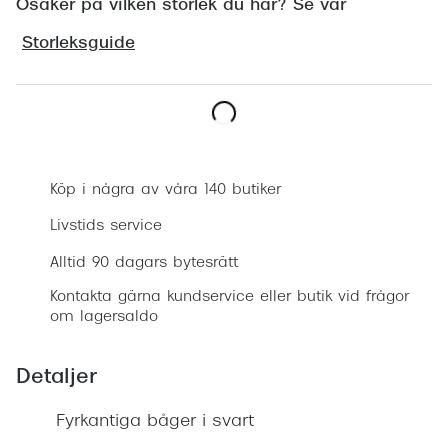
Osäker på vilken storlek du har? Se vår
Progress
Storleksguide
Enkelsli
Se alla 
Ray-Ban
Boka synundersökning
Oakley
Köp i några av våra 140 butiker
Burberry
Livstids service
Emporio
Alltid 90 dagars bytesrätt
Dolce &
Kontakta gärna kundservice eller butik vid frågor
om lagersaldo
Prada
Detaljer
Versace
Nuance 
Fyrkantiga båger i svart