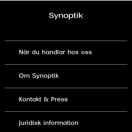
När du handlar hos oss
Fri frakt och fri retur i butik
Om Synoptik
Online retur
Karriär
Kontakt & Press
Betala säkert med Klarna, Swish,
Vårt ansvar
Apple Pay och kort
Kundservice
För företag
Juridisk information
30 dagars öppet köp online
Frågor & Svar
Lediga tjänster