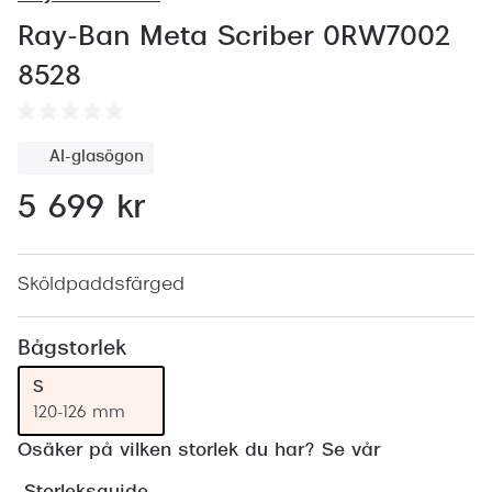
Abonnem
Ray-Ban Meta Scriber 0RW7002
Abonnem
8528
Trygghe
Försäkri
AI-glasögon
Delbetal
5 699 kr
Synoptik
Rengöra
Sköldpaddsfärged
Glastyp
Bågstorlek
Glastype
S
120-126 mm
Stellest
Osäker på vilken storlek du har? Se vår
Transiti