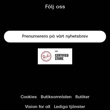
mellan Synoptik och Bilprovningen
Följ oss
Solglasögon
Syncertifiering
Linser
Terminalglasögon
Prenumerera på vårt nyhetsbrev
Synundersökning
Cookies
Butiksområden
Butiker
Vision for all
Lediga tjänster