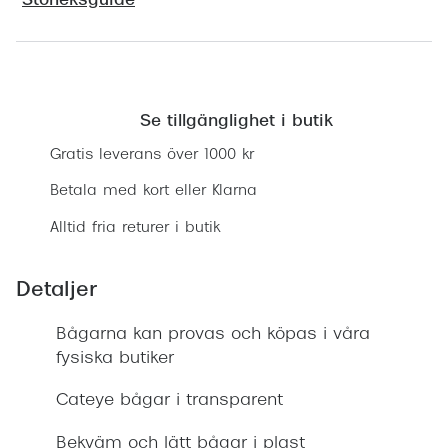
Storleksguide
Progress
Enkelsli
Hitta butik
Se alla 
Se tillgänglighet i butik
Ray-Ban
Gratis leverans över 1000 kr
Oakley
Betala med kort eller Klarna
Burberry
Alltid fria returer i butik
Emporio
Detaljer
Dolce &
Bågarna kan provas och köpas i våra
Prada
fysiska butiker
Versace
Cateye bågar i transparent
Nuance 
Bekväm och lätt bågar i plast