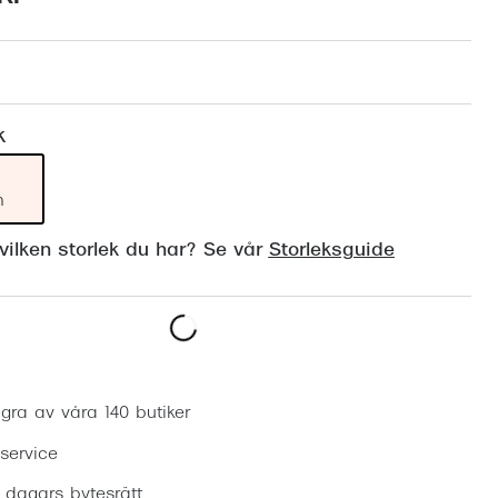
Suncover och clip-on
Precision1
Polariserade solglasögon
k
m
ilken storlek du har? Se vår
Storleksguide
Boka synundersökning
gra av våra 140 butiker
 service
0 dagars bytesrätt