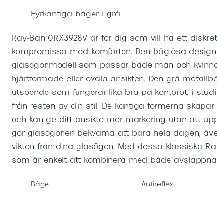
Mitt Synoptik
Boka synundersökning
Fyrkantiga båger i grå
Hitta butik-boka tid
Transitions®
Cat eye solgl
Prova linser
terminal-/skyddsglasögon
Abonnemang
Progressiva g
Dygnet-runt-li
Ray-Ban 0RX3928V är för dig som vill ha ett diskret 
30% på utvalda linser
Abonnemang glasögon
kompromissa med komforten. Den båglösa designen
Enkelslipade g
Myter om konta
Abonnemang glasögon barn
glasögonmodell som passar både män och kvinnor,
hjärtformade eller ovala ansikten. Den grå metallbå
utseende som fungerar lika bra på kontoret, i studi
från resten av din stil. De kantiga formerna skapar 
och kan ge ditt ansikte mer markering utan att upp
gör glasögonen bekväma att bära hela dagen, äv
vikten från dina glasögon. Med dessa klassiska Ray
som är enkelt att kombinera med både avslappnad
Båge
Antireflex