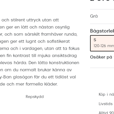
Nuance Audio™
Saint Laurent
asögon
Grå
lasögon
nser
och stilrent uttryck utan att
 ger en lätt och nästan osynlig
las
ktlinser
Bågstorle
 och som särskilt framhäver runda,
S
gen ger ett lugnt och sofistikerat
120-126 m
erna och i vardagen, utan att ta fokus
en fin kontrast till mjuka ansiktsdrag
Osäker på v
levas hårda. Den lätta konstruktionen
en om du normalt brukar känna av
-Ban glasögon får du ett tidlöst val
e och mer formella kläder.
Köp i nå
Repskydd
Livstids
Alltid 9