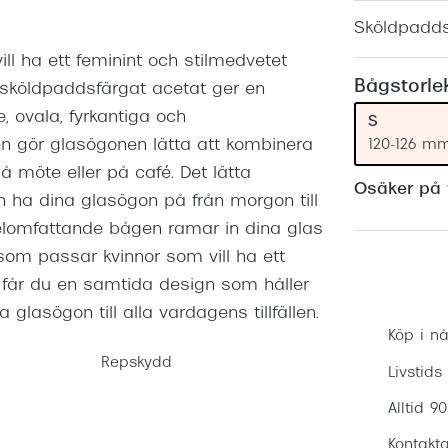
Nuance Audio™
Saint Laurent
Sköldpadd
asögon
l ha ett feminint och stilmedvetet
lasögon
nser
Bågstorle
 sköldpaddsfärgat acetat ger en
las
ktlinser
 ovala, fyrkantiga och
S
en gör glasögonen lätta att kombinera
120-126 m
 möte eller på café. Det lätta
Osäker på v
n ha dina glasögon på från morgon till
elomfattande bågen ramar in dina glas
om passar kvinnor som vill ha ett
 får du en samtida design som håller
glasögon till alla vardagens tillfällen.
Köp i nå
Repskydd
Livstids
Alltid 9
Kontakta