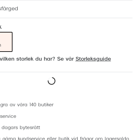
Suncover och clip-on
Precision1
sfärged
Polariserade solglasögon
k
m
ilken storlek du har? Se vår
Storleksguide
Boka synundersökning
gra av våra 140 butiker
 service
0 dagars bytesrätt
 gärna kundservice eller butik vid frågor om lagersaldo