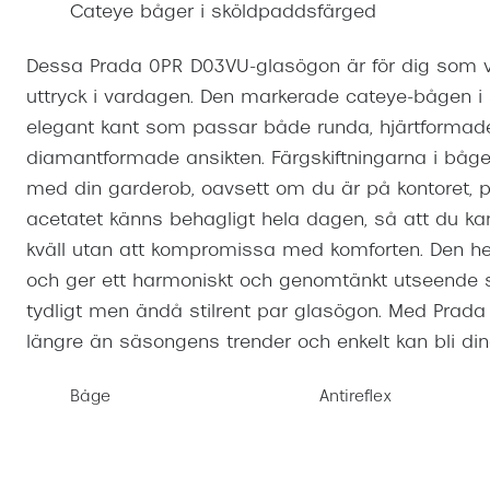
Cateye båger i sköldpaddsfärged
Mitt Synoptik
Boka synundersökning
Hitta butik-boka tid
Transitions®
Cat eye solgl
Prova linser
terminal-/skyddsglasögon
Abonnemang
Dessa Prada 0PR D03VU-glasögon är för dig som vil
Progressiva g
Dygnet-runt-li
uttryck i vardagen. Den markerade cateye-bågen i
30% på utvalda linser
Abonnemang glasögon
Enkelslipade g
Myter om konta
elegant kant som passar både runda, hjärtformade,
Abonnemang glasögon barn
diamantformade ansikten. Färgskiftningarna i båg
med din garderob, oavsett om du är på kontoret, på
acetatet känns behagligt hela dagen, så att du ka
kväll utan att kompromissa med komforten. Den h
och ger ett harmoniskt och genomtänkt utseende s
tydligt men ändå stilrent par glasögon. Med Prada
längre än säsongens trender och enkelt kan bli dina 
Båge
Antireflex