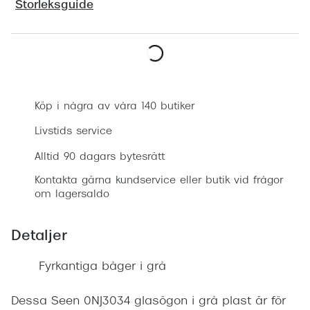
Storleksguide
Progress
Enkelsli
Se alla 
Boka synundersökning
Ray-Ban
Köp i några av våra 140 butiker
Oakley
Livstids service
Burberry
Alltid 90 dagars bytesrätt
Emporio
Kontakta gärna kundservice eller butik vid frågor
om lagersaldo
Dolce &
Prada
Detaljer
Versace
Fyrkantiga båger i grå
Nuance 
Dessa Seen 0NJ3034 glasögon i grå plast är för