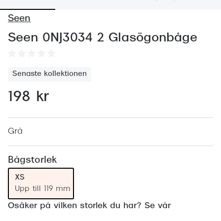
Abonnem
Seen
Abonnem
Seen 0NJ3034 2 Glasögonbåge
Trygghe
Försäkri
Senaste kollektionen
Delbetal
198 kr
Synoptik
Rengöra
Grå
Glastyp
Bågstorlek
Glastype
XS
Upp till 119 mm
Stellest
Osäker på vilken storlek du har? Se vår
Transiti