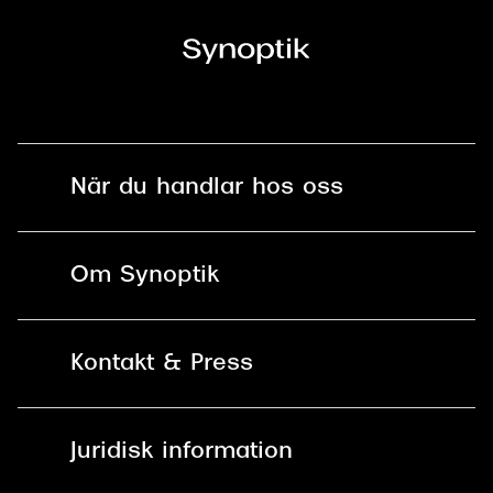
När du handlar hos oss
Fri frakt och fri retur i butik
Om Synoptik
Online retur
Karriär
Kontakt & Press
Betala säkert med Klarna, Swish,
Vårt ansvar
Apple Pay och kort
Kundservice
För företag
Juridisk information
30 dagars öppet köp online
Frågor & Svar
Lediga tjänster