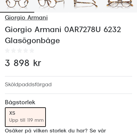
Abonnem
Abonnem
Giorgio Armani
Trygghe
Giorgio Armani 0AR7278U 6232
Glasögonbåge
Försäkri
Delbetal
3 898 kr
Synoptik
Rengöra
Sköldpaddsfärgad
Glastyp
Bågstorlek
Glastype
XS
Stellest
Upp till 119 mm
Transiti
Osäker på vilken storlek du har? Se vår