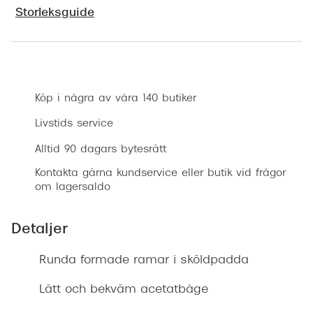
Progress
Storleksguide
Enkelsli
Boka synundersökning
Se alla 
Ray-Ban
Köp i några av våra 140 butiker
Oakley
Livstids service
Alltid 90 dagars bytesrätt
Burberry
Kontakta gärna kundservice eller butik vid frågor
Emporio
om lagersaldo
Dolce &
Detaljer
Prada
Runda formade ramar i sköldpadda
Versace
Lätt och bekväm acetatbåge
Nuance 