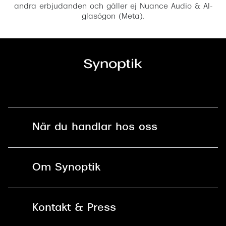
andra erbjudanden och gäller ej Nuance Audio & AI-
glasögon (Meta).
När du handlar hos oss
Fri frakt och fri retur i butik
Om Synoptik
Online retur
Karriär
Kontakt & Press
Betala säkert med Klarna, Swish,
Vårt ansvar
Apple Pay och kort