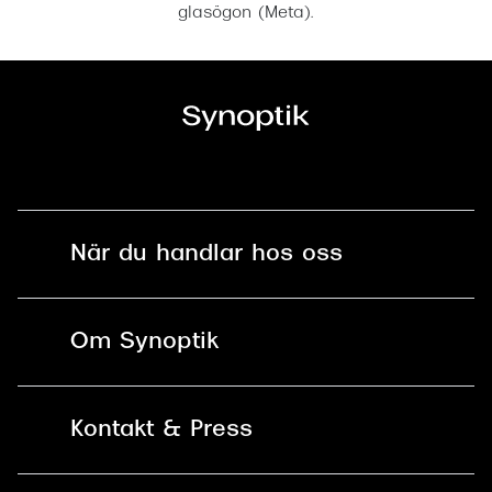
glasögon (Meta).
När du handlar hos oss
Fri frakt och fri retur i butik
Om Synoptik
Online retur
Karriär
Kontakt & Press
Betala säkert med Klarna, Swish,
Vårt ansvar
Apple Pay och kort
Kundservice