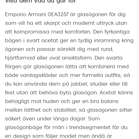
Visa dem vad du går för
Emporio Armani 0EA3257 är glasögonen för dig
som vill ha ett skarpt och modernt uttryck utan
att kompromissa med komforten. Den fyrkantiga
bågen i svart acetat ger en tydlig inramning kring
ögonen och passar särskilt dig med rund,
hjärtformad eller oval ansiktsform. Den svarta
färgen gör glasögonen lätta att kombinera med
både vardagskläder och mer formella outfits, så
du kan använda dem på jobbet, studier eller till
fest utan att behöva byta glasögon. Acetat känns
behagligt mot huden och ger en bra balans
mellan lätthet och stabilitet, så glasögonen sitter
säkert även under långa dagar. Som
glasögonbåge för män i trendsegmentet får du
en design som följer modet men ändå är