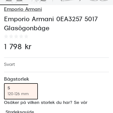
Abonnem
Emporio Armani
Abonnem
Emporio Armani 0EA3257 5017
Trygghe
Glasögonbåge
Försäkri
Delbetal
1 798 kr
Synoptik
Rengöra
Svart
Glastyp
Bågstorlek
Glastype
S
120-126 mm
Stellest
Osäker på vilken storlek du har? Se vår
Transiti
Storleksguide