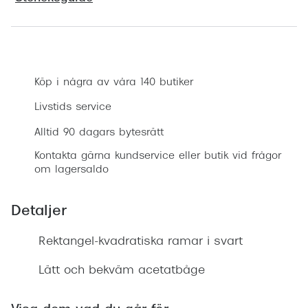
Progress
Enkelsli
Boka synundersökning
Se alla 
Köp i några av våra 140 butiker
Ray-Ban
Livstids service
Oakley
Alltid 90 dagars bytesrätt
Burberry
Kontakta gärna kundservice eller butik vid frågor
om lagersaldo
Emporio
Dolce &
Detaljer
Prada
Rektangel-kvadratiska ramar i svart
Versace
Lätt och bekväm acetatbåge
Nuance 