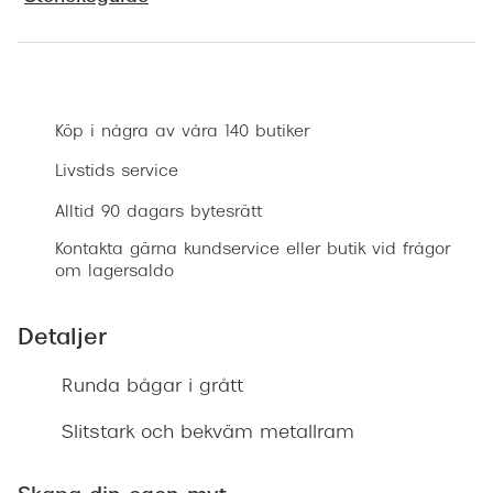
Progress
Enkelsli
Boka synundersökning
Se alla 
Köp i några av våra 140 butiker
Ray-Ban
Livstids service
Oakley
Alltid 90 dagars bytesrätt
Burberry
Kontakta gärna kundservice eller butik vid frågor
om lagersaldo
Emporio
Dolce &
Detaljer
Prada
Runda bågar i grått
Versace
Slitstark och bekväm metallram
Nuance 