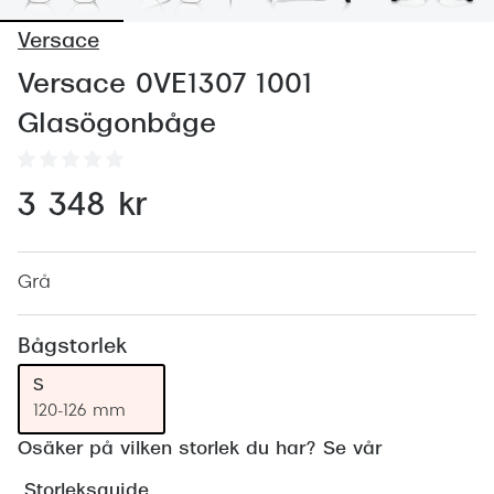
Abonnem
Versace
Abonnem
Versace 0VE1307 1001
Trygghe
Glasögonbåge
Försäkri
Delbetal
3 348 kr
Synoptik
Rengöra
Grå
Glastyp
Bågstorlek
Glastype
S
120-126 mm
Stellest
Osäker på vilken storlek du har? Se vår
Transiti
Storleksguide