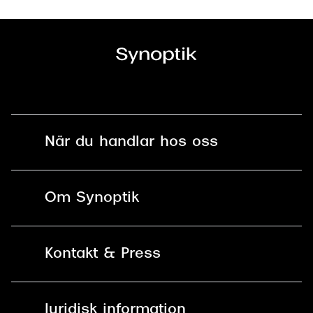
När du handlar hos oss
Fri frakt och fri retur i butik
Om Synoptik
Online retur
Karriär
Kontakt & Press
Betala säkert med Klarna, Swish,
Vårt ansvar
Apple Pay och kort
Kundservice
För företag
Juridisk information
30 dagars öppet köp online