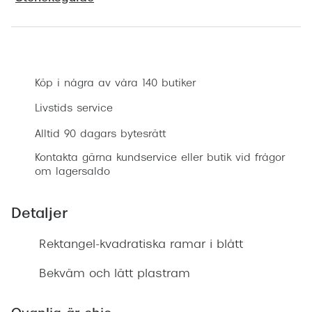
Progress
Enkelsli
Boka synundersökning
Se alla 
Köp i några av våra 140 butiker
Ray-Ban
Livstids service
Oakley
Alltid 90 dagars bytesrätt
Burberry
Kontakta gärna kundservice eller butik vid frågor
om lagersaldo
Emporio
Dolce &
Detaljer
Prada
Rektangel-kvadratiska ramar i blått
Versace
Bekväm och lätt plastram
Nuance 