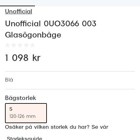
Abonnem
Unofficial
Abonnem
Unofficial 0UO3066 003
Trygghe
Glasögonbåge
Försäkri
Delbetal
1 098 kr
Synoptik
Rengöra
Blå
Glastyp
Bågstorlek
Glastype
S
120-126 mm
Stellest
Osäker på vilken storlek du har? Se vår
Transiti
Storleksguide