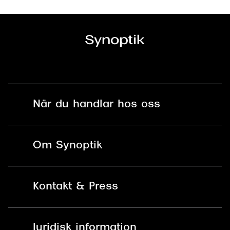
När du handlar hos oss
Fri frakt och fri retur i butik
Om Synoptik
Online retur
Karriär
Kontakt & Press
Betala säkert med Klarna, Swish,
Vårt ansvar
Apple Pay och kort
Kundservice
För företag
Juridisk information
30 dagars öppet köp online