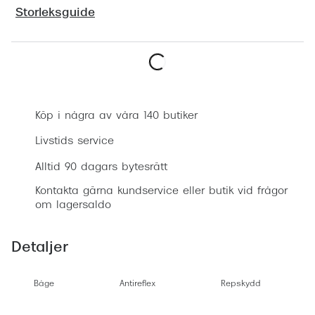
Progress
Storleksguide
Enkelsli
Se alla 
Boka synundersökning
Ray-Ban
Köp i några av våra 140 butiker
Oakley
Livstids service
Burberry
Alltid 90 dagars bytesrätt
Emporio
Kontakta gärna kundservice eller butik vid frågor
om lagersaldo
Dolce &
Prada
Detaljer
Versace
Båge
Antireflex
Repskydd
Nuance 