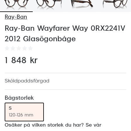
Abonnem
Abonnem
Ray-Ban
Trygghe
Ray-Ban Wayfarer Way 0RX2241V
2012 Glasögonbåge
Försäkri
Delbetal
1 848 kr
Synoptik
Rengöra
Sköldpaddsfärgad
Glastyp
Bågstorlek
Glastype
S
Stellest
120-126 mm
Transiti
Osäker på vilken storlek du har? Se vår