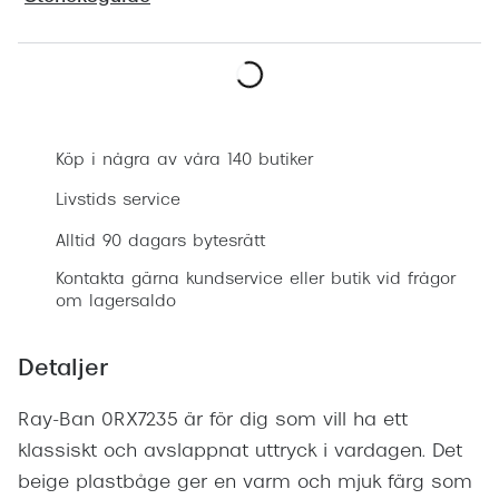
Progress
Enkelsli
Boka synundersökning
Se alla 
Ray-Ban
Köp i några av våra 140 butiker
Oakley
Livstids service
Burberry
Alltid 90 dagars bytesrätt
Kontakta gärna kundservice eller butik vid frågor
Emporio
om lagersaldo
Dolce &
Detaljer
Prada
Versace
Ray-Ban 0RX7235 är för dig som vill ha ett
klassiskt och avslappnat uttryck i vardagen. Det
Nuance 
beige plastbåge ger en varm och mjuk färg som