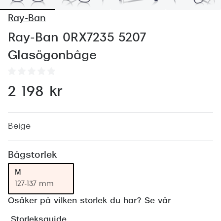
Abonnem
Ray-Ban
Abonnem
Ray-Ban 0RX7235 5207
Trygghe
Glasögonbåge
Försäkri
Delbetal
2 198 kr
Synoptik
Rengöra
Beige
Glastyp
Bågstorlek
Glastype
M
127-137 mm
Stellest
Osäker på vilken storlek du har? Se vår
Transiti
Storleksguide