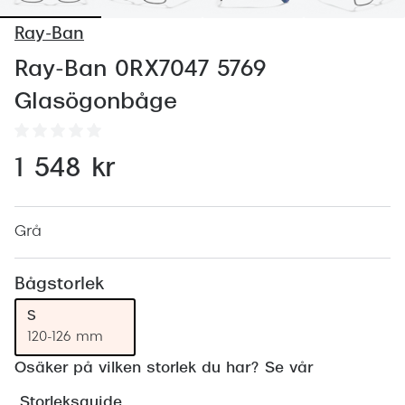
Abonnem
Ray-Ban
Abonnem
Ray-Ban 0RX7047 5769
Trygghe
Glasögonbåge
Försäkri
Delbetal
1 548 kr
Synoptik
Rengöra
Grå
Glastyp
Bågstorlek
Glastype
S
120-126 mm
Stellest
Osäker på vilken storlek du har? Se vår
Transiti
Storleksguide