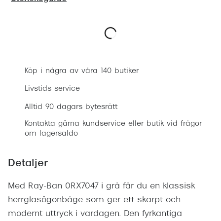
Progress
Enkelsli
Boka synundersökning
Se alla 
Ray-Ban
Köp i några av våra 140 butiker
Oakley
Livstids service
Burberry
Alltid 90 dagars bytesrätt
Kontakta gärna kundservice eller butik vid frågor
Emporio
om lagersaldo
Dolce &
Detaljer
Prada
Versace
Med Ray-Ban 0RX7047 i grå får du en klassisk
herrglasögonbåge som ger ett skarpt och
Nuance 
modernt uttryck i vardagen. Den fyrkantiga