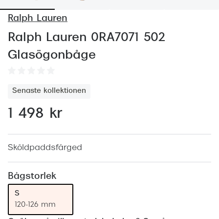
Abonnem
Ralph Lauren
Abonnem
Ralph Lauren 0RA7071 502
Trygghe
Glasögonbåge
Försäkri
Delbetal
Senaste kollektionen
Synoptik
1 498 kr
Rengöra
Glastyp
Sköldpaddsfärged
Glastype
Bågstorlek
Stellest
S
120-126 mm
Transiti