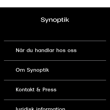
När du handlar hos oss
Fri frakt och fri retur i butik
Om Synoptik
Online retur
Karriär
Kontakt & Press
Betala säkert med Klarna, Swish,
Vårt ansvar
Apple Pay och kort
Kundservice
För företag
Juridisk information