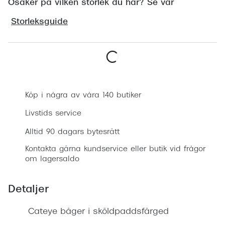
Osäker på vilken storlek du har? Se vår
Progress
Storleksguide
Enkelsli
Se alla 
Ray-Ban
Boka synundersökning
Oakley
Köp i några av våra 140 butiker
Burberry
Livstids service
Emporio
Alltid 90 dagars bytesrätt
Dolce &
Kontakta gärna kundservice eller butik vid frågor
om lagersaldo
Prada
Detaljer
Versace
Nuance 
Cateye båger i sköldpaddsfärged