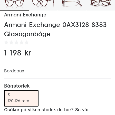
Abonnem
Abonnem
Armani Exchange
Trygghe
Armani Exchange 0AX3128 8383
Glasögonbåge
Försäkri
Delbetal
1 198 kr
Synoptik
Rengöra
Bordeaux
Glastyp
Bågstorlek
Glastype
S
Stellest
120-126 mm
Transiti
Osäker på vilken storlek du har? Se vår