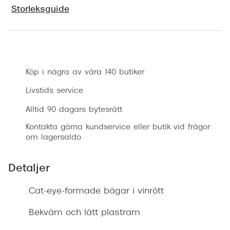
Progress
Storleksguide
Enkelsli
Boka synundersökning
Se alla 
Ray-Ban
Köp i några av våra 140 butiker
Oakley
Livstids service
Alltid 90 dagars bytesrätt
Burberry
Kontakta gärna kundservice eller butik vid frågor
Emporio
om lagersaldo
Dolce &
Detaljer
Prada
Cat-eye-formade bågar i vinrött
Versace
Bekväm och lätt plastram
Nuance 