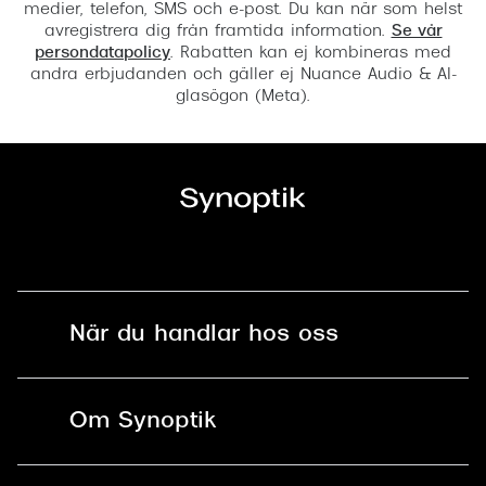
medier, telefon, SMS och e-post. Du kan när som helst
avregistrera dig från framtida information.
Se vår
persondatapolicy
. Rabatten kan ej kombineras med
andra erbjudanden och gäller ej Nuance Audio & AI-
glasögon (Meta).
När du handlar hos oss
Fri frakt och fri retur i butik
Om Synoptik
Online retur
Karriär