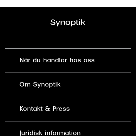
När du handlar hos oss
Fri frakt och fri retur i butik
Om Synoptik
Online retur
Karriär
Kontakt & Press
Betala säkert med Klarna, Swish,
Vårt ansvar
Apple Pay och kort
Kundservice
För företag
Juridisk information
30 dagars öppet köp online