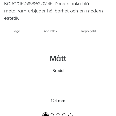
BORG0151/5898/5220/145. Dess slanka blå
metallram erbjuder hållbarhet och en modern
estetik.
Båge
Antireflex
Repskydd
Mått
Bredd
124 mm