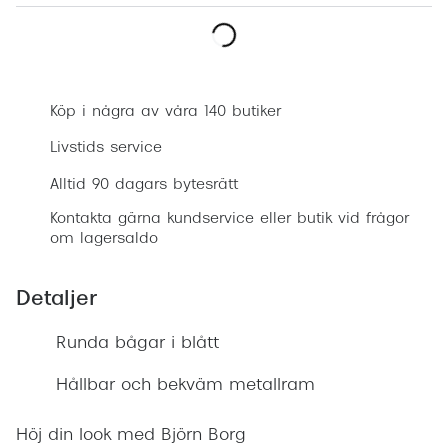
Progress
Enkelsli
Boka synundersökning
Se alla 
Köp i några av våra 140 butiker
Ray-Ban
Livstids service
Oakley
Alltid 90 dagars bytesrätt
Burberry
Kontakta gärna kundservice eller butik vid frågor
om lagersaldo
Emporio
Dolce &
Detaljer
Prada
Runda bågar i blått
Versace
Hållbar och bekväm metallram
Nuance 
Höj din look med Björn Borg