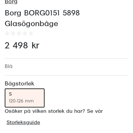
Abonnem
Borg
Abonnem
Borg BORG0151 5898
Glasögonbåge
Trygghe
Försäkri
2 498 kr
Delbetal
Synoptik
Blå
Rengöra
Bågstorlek
Glastyp
S
120-126 mm
Glastype
Osäker på vilken storlek du har? Se vår
Stellest
Storleksguide
Transiti