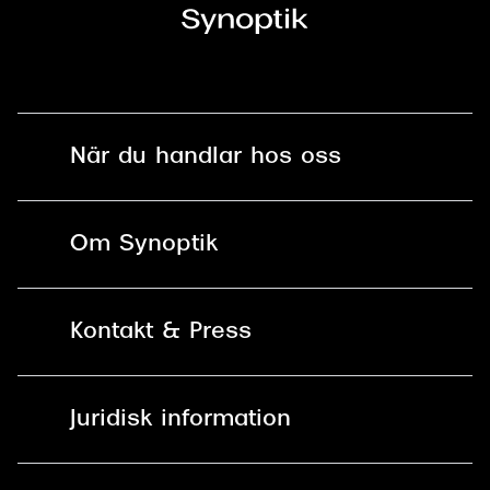
När du handlar hos oss
Fri frakt och fri retur i butik
Om Synoptik
Online retur
Karriär
Kontakt & Press
Betala säkert med Klarna, Swish,
Vårt ansvar
Apple Pay och kort
Kundservice
För företag
Juridisk information
30 dagars öppet köp online
Frågor & Svar
Lediga tjänster
Allmänna köpvillkor
90 dagars bytersrätt på
Pressrum