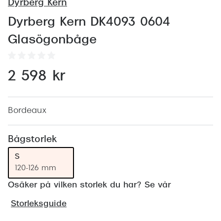
Abonnem
Dyrberg Kern
Abonnem
Dyrberg Kern DK4093 0604
Glasögonbåge
Trygghe
Försäkri
2 598 kr
Delbetal
Synoptik
Bordeaux
Rengöra
Bågstorlek
Glastyp
S
120-126 mm
Glastype
Osäker på vilken storlek du har? Se vår
Stellest
Storleksguide
Transiti