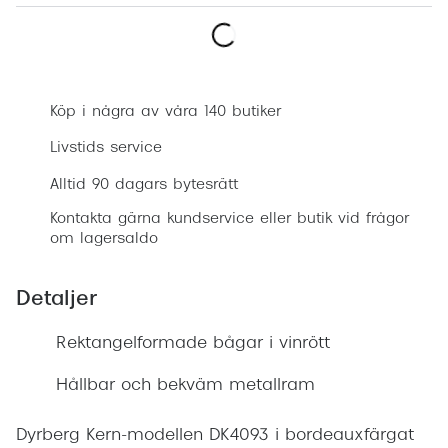
Progress
Enkelsli
Boka synundersökning
Se alla 
Köp i några av våra 140 butiker
Ray-Ban
Livstids service
Oakley
Alltid 90 dagars bytesrätt
Burberry
Kontakta gärna kundservice eller butik vid frågor
om lagersaldo
Emporio
Dolce &
Detaljer
Prada
Rektangelformade bågar i vinrött
Versace
Hållbar och bekväm metallram
Nuance 
Dyrberg Kern-modellen DK4093 i bordeauxfärgat