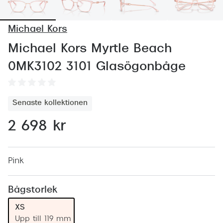
Abonnem
Abonnem
Michael Kors
Trygghe
Michael Kors Myrtle Beach
0MK3102 3101 Glasögonbåge
Försäkri
Delbetal
Senaste kollektionen
Synoptik
2 698 kr
Rengöra
Glastyp
Pink
Glastype
Bågstorlek
Stellest
XS
Transiti
Upp till 119 mm