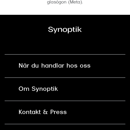
glasögon (Meta).
När du handlar hos oss
Fri frakt och fri retur i butik
Om Synoptik
Online retur
Karriär
Kontakt & Press
Betala säkert med Klarna, Swish,
Vårt ansvar
Apple Pay och kort
Kundservice