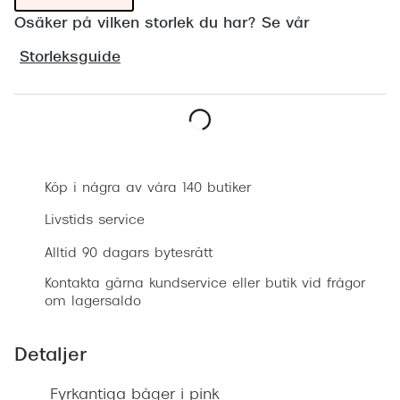
Progress
Osäker på vilken storlek du har? Se vår
Enkelsli
Storleksguide
Se alla 
Ray-Ban
Boka synundersökning
Oakley
Köp i några av våra 140 butiker
Burberry
Livstids service
Emporio
Alltid 90 dagars bytesrätt
Dolce &
Kontakta gärna kundservice eller butik vid frågor
Prada
om lagersaldo
Versace
Detaljer
Nuance 
Fyrkantiga båger i pink