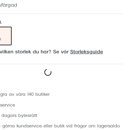
Suncover och clip-on
Precision1
sfärgad
Polariserade solglasögon
k
m
ilken storlek du har? Se vår
Storleksguide
Boka synundersökning
gra av våra 140 butiker
 service
0 dagars bytesrätt
 gärna kundservice eller butik vid frågor om lagersaldo