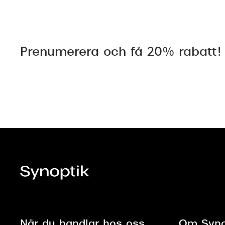
Prenumerera och få 20% rabatt!
När du handlar hos oss
Om Syno