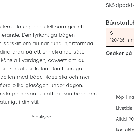
Nuance Audio™
Saint Laurent
Sköldpadd
asögon
lasögon
nser
Bågstorle
modern glasögonmodell som ger ett
las
ktlinser
S
minerande. Den fyrkantiga bågen i
120-126 m
 särskilt om du har rund, hjärtformad
a dina drag på ett smickrande sätt.
Osäker på v
g känsla i vardagen, oavsett om du
ill sociala tillfällen. Den trendiga
odellen med både klassiska och mer
flera olika glasögon under dagen.
känsla på näsan, så att du kan bära den
Köp i nå
rligt i din stil.
Livstids
Repskydd
Alltid 9
Kontakta