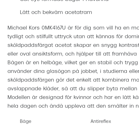
Mitt Synoptik
Boka synundersökning
Hitta butik-boka tid
Transitions®
Cat eye solgl
Prova linser
Lätt och bekväm acetatram
terminal-/skyddsglasögon
Abonnemang
Progressiva g
Dygnet-runt-li
Michael Kors 0MK4167U är för dig som vill ha en 
30% på utvalda linser
Abonnemang glasögon
Enkelslipade g
Myter om konta
tydligt och stilfullt uttryck utan att kännas för do
Abonnemang glasögon barn
sköldpaddsfärgat acetat skapar en snygg kontrast,
eller oval ansiktsform, och hjälper till att framhäv
Bågen är en helbåge, vilket ger en stabil och tryg
använder dina glasögon på jobbet, i studierna eller t
sköldpaddsfärgen gör det enkelt att kombinera m
avslappnade kläder, så att du slipper byta mellan 
Modellen är designad för kvinnor och har en lätt 
hela dagen och ändå uppleva att den smälter in natu
Båge
Antireflex