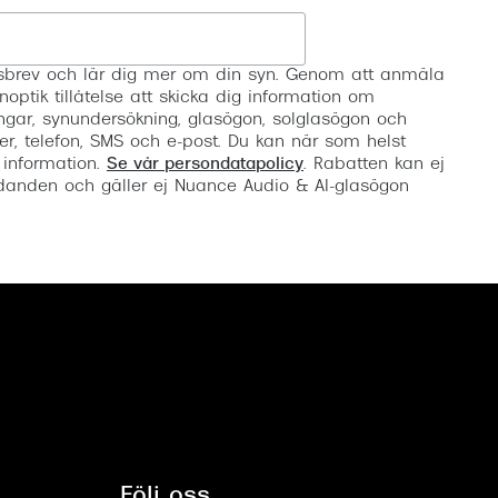
Registrera
etsbrev och lär dig mer om din syn. Genom att anmäla
noptik tillåtelse att skicka dig information om
ngar, synundersökning, glasögon, solglasögon och
er, telefon, SMS och e-post. Du kan när som helst
 information.
Se vår persondatapolicy
. Rabatten kan ej
anden och gäller ej Nuance Audio & AI-glasögon
Följ oss