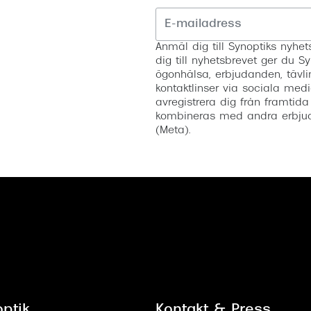
Anmäl dig till Synoptiks nyh
dig till nyhetsbrevet ger du Sy
ögonhälsa, erbjudanden, tävli
kontaktlinser via sociala medi
avregistrera dig från framtida
kombineras med andra erbjud
(Meta).
ptik
Kontakt & Press